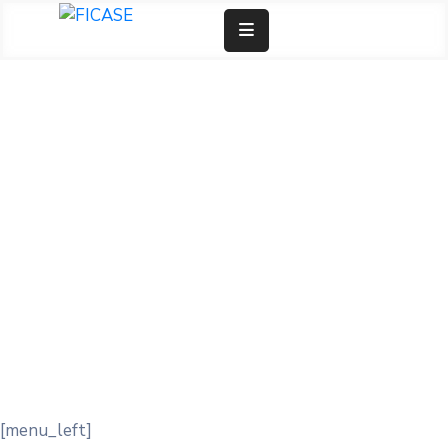
Doar Agora
Junta-Se A Nós
Fundação
Comunicação
Entrar
[menu_left]