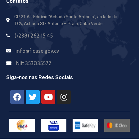
Contatos
CP 21 A - Edifício "Achada Santo António",
ao lado da
TCV, Achada Stº António – Praia, Cabo Verde
(+238) 262 15 45
info@ficase.gov.cv
Nif:
353035572
Siga-nos nas Redes Sociais