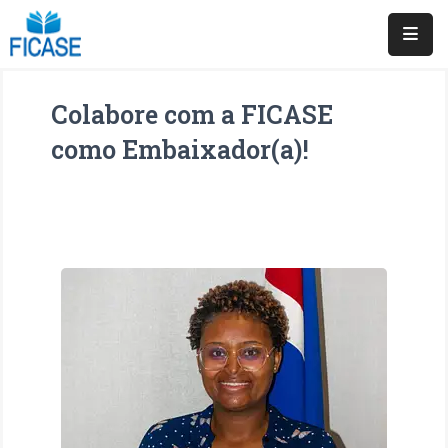
Doar
Colabore com a FICASE
Agora
como Embaixador(a)!
Junta-
Se
A
Nós
Fundação
Comunicação
Entrar