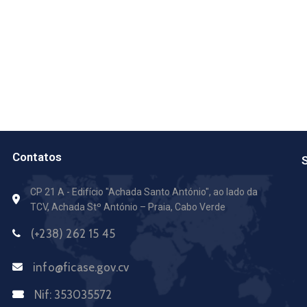
Contatos
S
CP 21 A - Edifício "Achada Santo António",
ao lado da
TCV, Achada Stº António – Praia, Cabo Verde
(+238) 262 15 45
info@ficase.gov.cv
Nif:
353035572