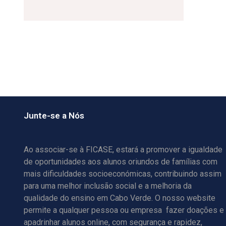
Junte-se a Nós
Ao associar-se à FICASE, estará a promover a igualdade
de oportunidades aos alunos oriundos de famílias com
mais dificuldades socioeconómicas, contribuindo assim
para uma melhor inclusão social e a melhoria da
qualidade do ensino em Cabo Verde. O nosso website
permite a qualquer pessoa ou empresa fazer doações e
apadrinhar alunos online, com segurança e rapidez,