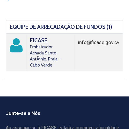
EQUIPE DE ARRECADAÇÃO DE FUNDOS (1)
FICASE
info@ficase.gov.cv
Embaixador
Achada Santo
AntÃ³nio, Praia -
Cabo Verde
Junte-se a Nós
Ao associar-se à FICASE, estará a promover a igualdade