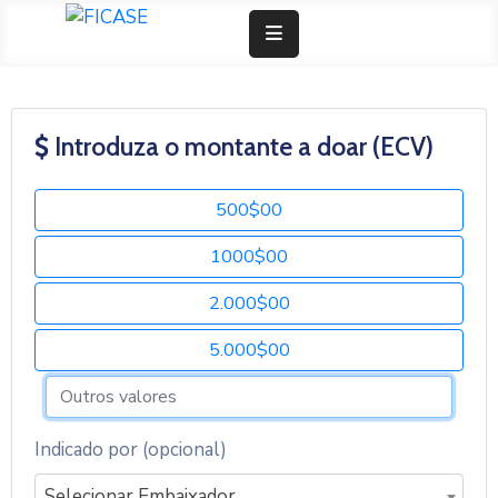
Doar Agora
Junta-Se A Nós
Introduza o montante a doar (ECV)
Fundação
Comunicação
Entrar
500$00
1000$00
2.000$00
5.000$00
Indicado por (opcional)
Selecionar Embaixador