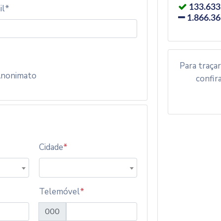
il*
133.63
1.866.3
Para traça
nonimato
confir
Cidade
*
Telemóvel
*
000