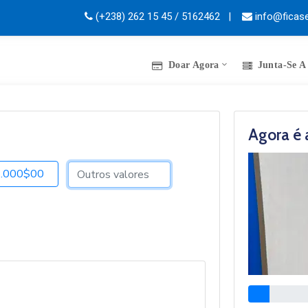
(+238) 262 15 45 / 5162462 |
info@ficase
Doar Agora
Junta-Se A
Agora é 
5.000$00