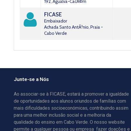
192, Agualva-CacÃ©m
FICASE
Embaixador
Achada Santo AntÃ³nio, Praia -
Cabo Verde
Junte-se a Nós
Ao associar-se à FICASE, estará a promover a igualdade
de oportunidades aos alunos oriundos de famílias com
mais dificuldades socioeconómicas, contribuindo assim
para uma melhor inclusão social e a melhoria da
qualidade do ensino em Cabo Verde. O nosso website
permite a qualquer pessoa ou empresa fazer doações e