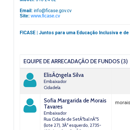
Email:
info@ficase.gov.cv
Site:
www.ficase.cv
FICASE |
Juntos para uma Educação Inclusiva e de
EQUIPE DE ARRECADAÇÃO DE FUNDOS (3)
ElisÃ¢ngela Silva
Embaixador
Cidadela
Sofia Margarida de Morais
morai
Tavares
Embaixador
Rua Cidade de SetÃºbal nÂº5
(lote 27), 3Âº esquerdo, 2735-