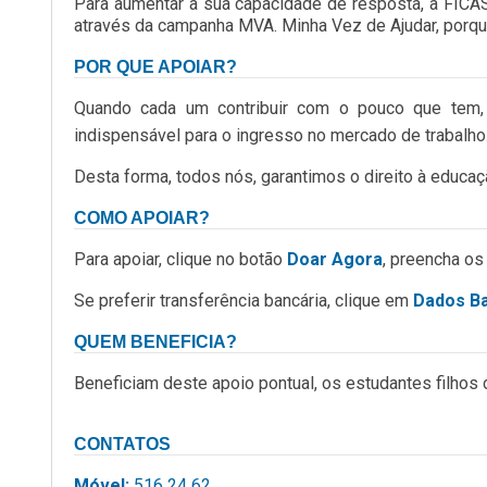
Para aumentar a sua capacidade de resposta, a FICAS
através da campanha MVA. Minha Vez de Ajudar, porque
POR QUE APOIAR?
Quando cada um contribuir com o pouco que tem,
indispensável para o ingresso no mercado de trabalho
Desta forma, todos nós, garantimos o direito à educa
COMO APOIAR?
Para apoiar, clique no botão
Doar Agora
, preencha os
Se preferir transferência bancária, clique em
Dados B
QUEM BENEFICIA?
Beneficiam deste apoio pontual, os estudantes filhos
CONTATOS
Móvel:
516 24 62