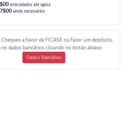
3$00
arrecadados até agora
67$00
ainda necessários
r Cheques a favor da FICASE ou fazer um depósito,
a os dados bancários clicando no botão abaixo.
Dados Bancários