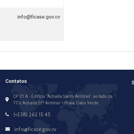
info@ficase.gov.cv
Contatos
S
CP 21 A - Edifício "Achada Santo António",
ao lado da
TCV, Achada Stº António – Praia, Cabo Verde
(+238) 262 15 45
info@ficase.gov.cv