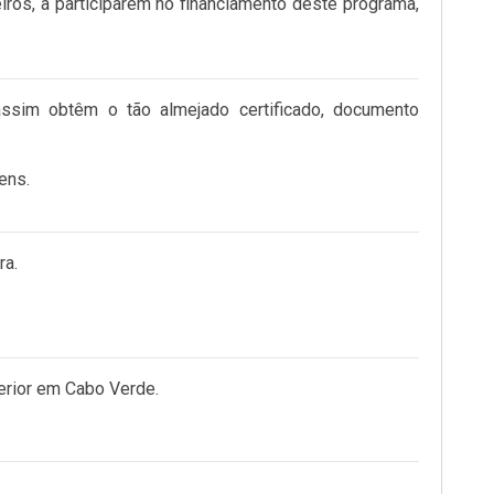
ros, a participarem no financiamento deste programa,
sim obtêm o tão almejado certificado, documento
ens.
ra.
erior em Cabo Verde.