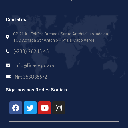
Contatos
CP 21 A - Edifício "Achada Santo António",
ao lado da
TCV, Achada Stº António – Praia, Cabo Verde
(+238) 262 15 45
info@ficase.gov.cv
Nif:
353035572
Siga-nos nas Redes Sociais