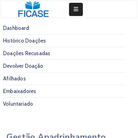
Doar Agora
Dashboard
Junta-Se A Nós
Histórico Doações
Fundação
Comunicação
Doações Recusadas
Entrar
Devolver Doação
Afilhados
Embaixadores
Voluntariado
Gestão Apadrinhamento