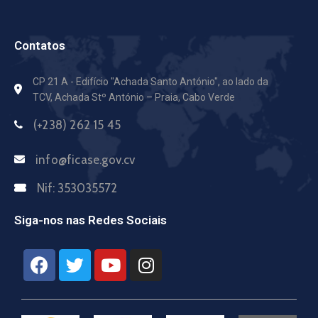
Contatos
CP 21 A - Edifício "Achada Santo António",
ao lado da
TCV, Achada Stº António – Praia, Cabo Verde
(+238) 262 15 45
info@ficase.gov.cv
Nif:
353035572
Siga-nos nas Redes Sociais