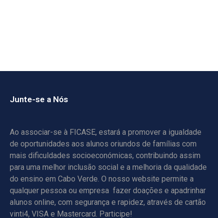
Junte-se a Nós
Ao associar-se à FICASE, estará a promover a igualdade
de oportunidades aos alunos oriundos de famílias com
mais dificuldades socioeconómicas, contribuindo assim
para uma melhor inclusão social e a melhoria da qualidade
do ensino em Cabo Verde. O nosso website permite a
qualquer pessoa ou empresa fazer doações e apadrinhar
alunos online, com segurança e rapidez, através de cartão
vinti4, VISA e Mastercard. Participe!