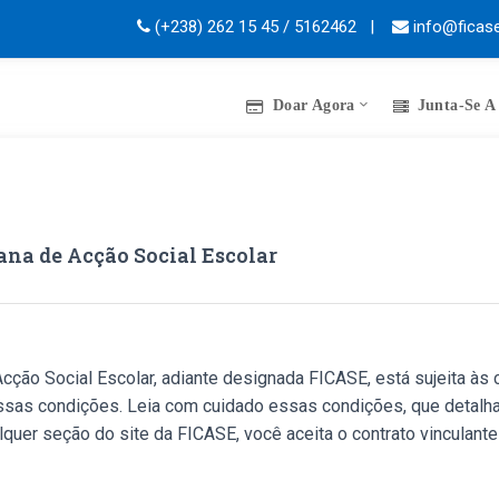
(+238) 262 15 45 / 5162462 |
info@ficase
Doar Agora
Junta-Se A
na de Acção Social Escolar
ão Social Escolar, adiante designada FICASE, está sujeita às co
ssas condições. Leia com cuidado essas condições, que detalh
uer seção do site da FICASE, você aceita o contrato vinculante