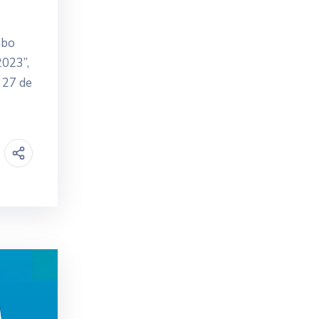
abo
2023”,
 27 de