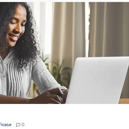
Ficase
0