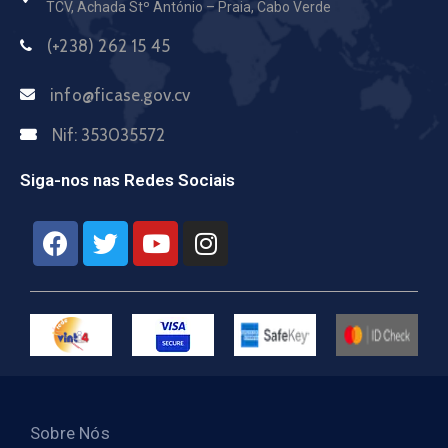
TCV, Achada Stº António – Praia, Cabo Verde
(+238) 262 15 45
info@ficase.gov.cv
Nif:
353035572
Siga-nos nas Redes Sociais
Sobre Nós