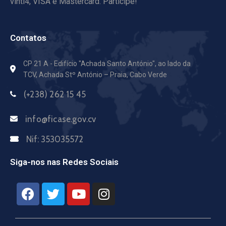
vinti4, VISA e Mastercard. Participe!
Contatos
CP 21 A - Edifício "Achada Santo António",
ao lado da
TCV, Achada Stº António – Praia, Cabo Verde
(+238) 262 15 45
info@ficase.gov.cv
Nif:
353035572
Siga-nos nas Redes Sociais