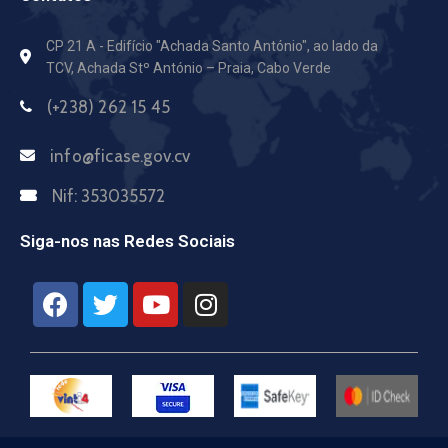
CP 21 A - Edifício "Achada Santo António",
ao lado da
TCV, Achada Stº António – Praia, Cabo Verde
(+238) 262 15 45
info@ficase.gov.cv
Nif:
353035572
Siga-nos nas Redes Sociais