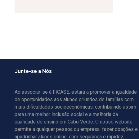
Junte-se a Nós
Ao associar-se à FICASE, estará a promover a igualdade
de oportunidades aos alunos oriundos de famílias com
mais dificuldades socioeconómicas, contribuindo assim
para uma melhor inclusão social e a melhoria da
qualidade do ensino em Cabo Verde. O nosso website
permite a qualquer pessoa ou empresa fazer doações e
apadrinhar alunos online, com segurança e rapidez,