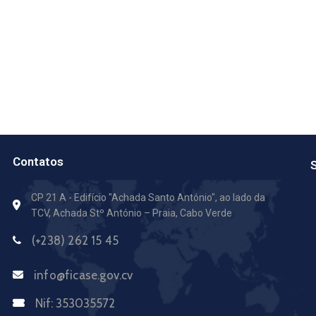
Contatos
S
CP 21 A - Edifício "Achada Santo António",
ao lado da
TCV, Achada Stº António – Praia, Cabo Verde
(+238) 262 15 45
info@ficase.gov.cv
Nif:
353035572